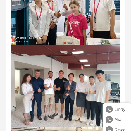
Cindy
Mia
Grace